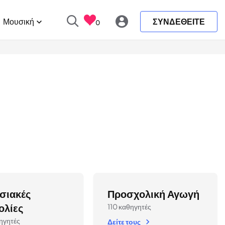
Μουσική
ΣΥΝΔΕΘΕΙΤΕ
0
σιακές
Προσχολική Αγωγή
ολίες
110 καθηγητές
ηγητές
Δείτε τους