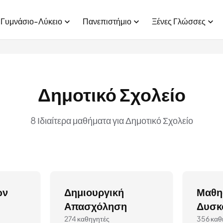
Γυμνάσιο-Λύκειο
Πανεπιστήμιο
Ξένες Γλώσσες
Δημοτικό Σχολείο
8 Ιδιαίτερα μαθήματα για Δημοτικό Σχολείο
ών
Δημιουργική
Μαθη
Απασχόληση
Δυσκ
274 καθηγητές
356 καθ