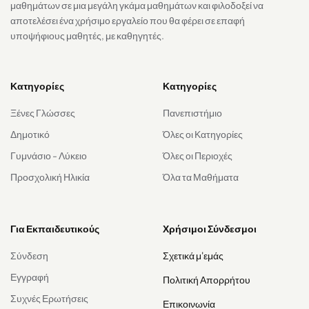
μαθημάτων σε μια μεγάλη γκάμα μαθημάτων και φιλοδοξεί να
αποτελέσει ένα χρήσιμο εργαλείο που θα φέρει σε επαφή
υποψήφιους μαθητές, με καθηγητές.
Κατηγορίες
Κατηγορίες
Ξένες Γλώσσες
Πανεπιστήμιο
Δημοτικό
Όλες οι Κατηγορίες
Γυμνάσιο - Λύκειο
Όλες οι Περιοχές
Προσχολική Ηλικία
Όλα τα Μαθήματα
Για Εκπαιδευτικούς
Χρήσιμοι Σύνδεσμοι
Σύνδεση
Σχετικά μ'εμάς
Εγγραφή
Πολιτική Απορρήτου
Συχνές Ερωτήσεις
Επικοινωνία