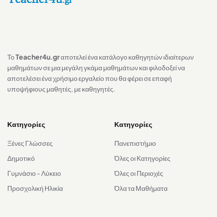
Το
Teacher4u.gr
αποτελεί ένα κατάλογο καθηγητών ιδιαίτερων
μαθημάτων σε μια μεγάλη γκάμα μαθημάτων και φιλοδοξεί να
αποτελέσει ένα χρήσιμο εργαλείο που θα φέρει σε επαφή
υποψήφιους μαθητές, με καθηγητές.
Κατηγορίες
Κατηγορίες
Ξένες Γλώσσες
Πανεπιστήμιο
Δημοτικό
Όλες οι Κατηγορίες
Γυμνάσιο - Λύκειο
Όλες οι Περιοχές
Προσχολική Ηλικία
Όλα τα Μαθήματα