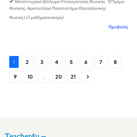
Μεταπτυχιακό Δίπλωμα Υπολογιστικής Φυσικής
Τμήμα
Φυσικής, Αριστοτέλειο Πανεπιστήμιο Θεσσαλονίκης
Φυσική (+5 μαθήματα ακόμη)
Προβολή
2
3
4
5
6
7
8
1
9
10
20
21
...