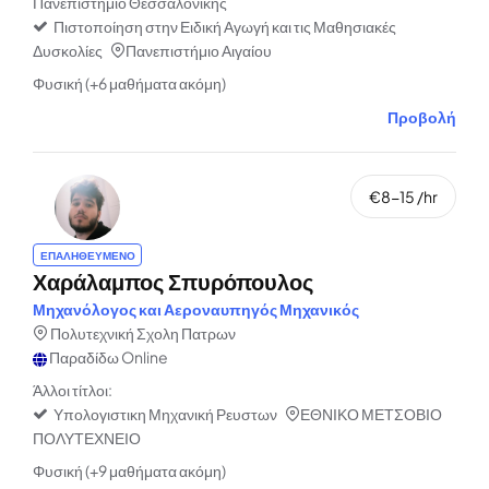
Πανεπιστήμιο Θεσσαλονίκης
Πιστοποίηση στην Ειδική Αγωγή και τις Μαθησιακές
Δυσκολίες
Πανεπιστήμιο Αιγαίου
Φυσική (+6 μαθήματα ακόμη)
Προβολή
€8-15 /hr
ΕΠΑΛΗΘΕΥΜΕΝΟ
Χαράλαμπος Σπυρόπουλος
Μηχανόλογος και Αεροναυπηγός Μηχανικός
Πολυτεχνική Σχολη Πατρων
Παραδίδω Online
Άλλοι τίτλοι:
Υπολογιστικη Μηχανική Ρευστων
ΕΘΝΙΚΟ ΜΕΤΣΟΒΙΟ
ΠΟΛΥΤΕΧΝΕΙΟ
Φυσική (+9 μαθήματα ακόμη)