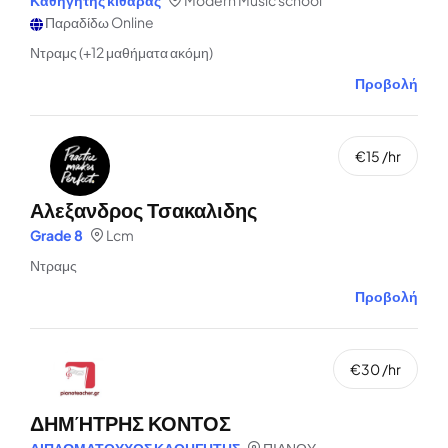
Καθηγητής κιθάρας
Modern Music school
Παραδίδω Online
Ντραμς (+12 μαθήματα ακόμη)
Προβολή
€15 /hr
Αλεξανδρος Τσακαλιδης
Grade 8
Lcm
Ντραμς
Προβολή
€30 /hr
ΔΗΜΉΤΡΗΣ ΚΟΝΤΟΣ