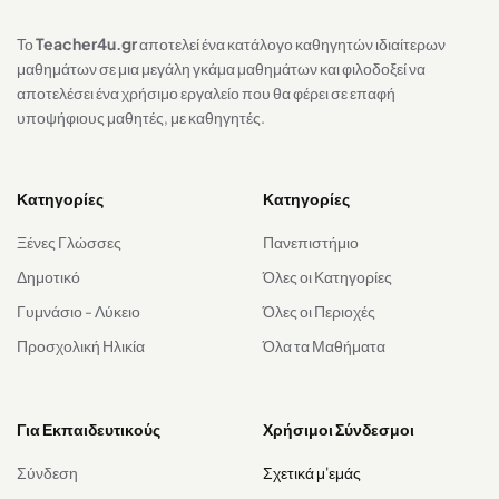
Το
Teacher4u.gr
αποτελεί ένα κατάλογο καθηγητών ιδιαίτερων
μαθημάτων σε μια μεγάλη γκάμα μαθημάτων και φιλοδοξεί να
αποτελέσει ένα χρήσιμο εργαλείο που θα φέρει σε επαφή
υποψήφιους μαθητές, με καθηγητές.
Κατηγορίες
Κατηγορίες
Ξένες Γλώσσες
Πανεπιστήμιο
Δημοτικό
Όλες οι Κατηγορίες
Γυμνάσιο - Λύκειο
Όλες οι Περιοχές
Προσχολική Ηλικία
Όλα τα Μαθήματα
Για Εκπαιδευτικούς
Χρήσιμοι Σύνδεσμοι
Σύνδεση
Σχετικά μ'εμάς