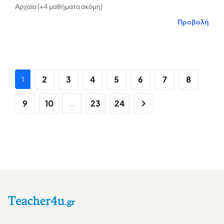
Αρχαία (+4 μαθήματα ακόμη)
Προβολή
2
3
4
5
6
7
8
1
9
10
23
24
...