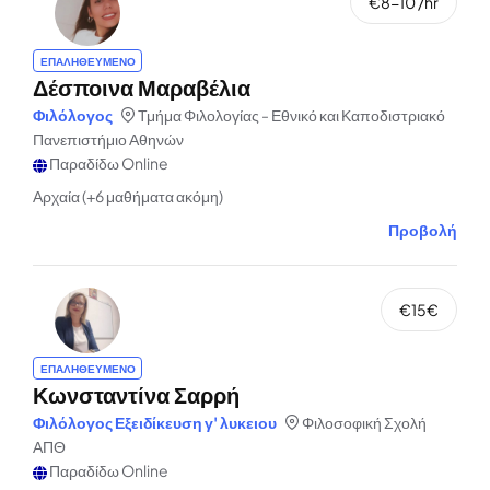
€8-10 /hr
ΕΠΑΛΗΘΕΥΜΕΝΟ
Δέσποινα Μαραβέλια
Φιλόλογος
Τμήμα Φιλολογίας - Εθνικό και Καποδιστριακό
Πανεπιστήμιο Αθηνών
Παραδίδω Online
Αρχαία (+6 μαθήματα ακόμη)
Προβολή
€15€
ΕΠΑΛΗΘΕΥΜΕΝΟ
Κωνσταντίνα Σαρρή
Φιλόλογος Εξειδίκευση γ' λυκειου
Φιλοσοφική Σχολή
ΑΠΘ
Παραδίδω Online