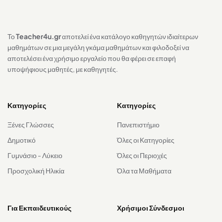
Το
Teacher4u.gr
αποτελεί ένα κατάλογο καθηγητών ιδιαίτερων
μαθημάτων σε μια μεγάλη γκάμα μαθημάτων και φιλοδοξεί να
αποτελέσει ένα χρήσιμο εργαλείο που θα φέρει σε επαφή
υποψήφιους μαθητές, με καθηγητές.
Κατηγορίες
Κατηγορίες
Ξένες Γλώσσες
Πανεπιστήμιο
Δημοτικό
Όλες οι Κατηγορίες
Γυμνάσιο - Λύκειο
Όλες οι Περιοχές
Προσχολική Ηλικία
Όλα τα Μαθήματα
Για Εκπαιδευτικούς
Χρήσιμοι Σύνδεσμοι