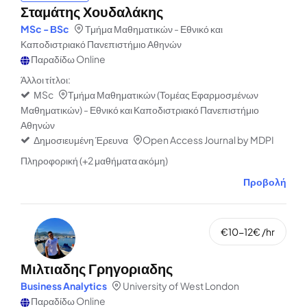
Σταμάτης Χουδαλάκης
MSc - ΒSc
Τμήμα Μαθηματικών - Εθνικό και
Καποδιστριακό Πανεπιστήμιο Αθηνών
Παραδίδω Online
Άλλοι τίτλοι:
ΜSc
Τμήμα Μαθηματικών (Τομέας Εφαρμοσμένων
Μαθηματικών) - Εθνικό και Καποδιστριακό Πανεπιστήμιο
Αθηνών
Δημοσιευμένη Έρευνα
Open Access Journal by MDPI
Πληροφορική (+2 μαθήματα ακόμη)
Προβολή
€10-12€ /hr
Μιλτιαδης Γρηγοριαδης
Business Analytics
University of West London
Παραδίδω Online