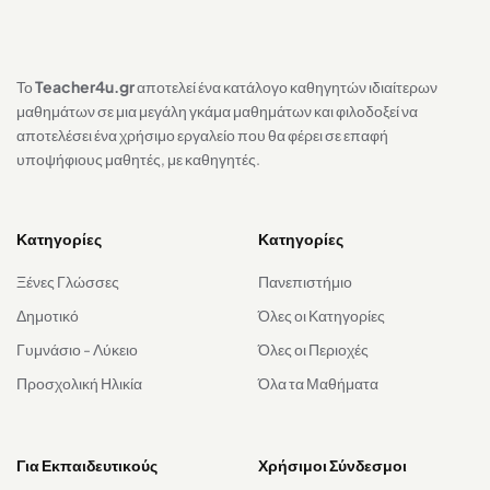
Το
Teacher4u.gr
αποτελεί ένα κατάλογο καθηγητών ιδιαίτερων
μαθημάτων σε μια μεγάλη γκάμα μαθημάτων και φιλοδοξεί να
αποτελέσει ένα χρήσιμο εργαλείο που θα φέρει σε επαφή
υποψήφιους μαθητές, με καθηγητές.
Κατηγορίες
Κατηγορίες
Ξένες Γλώσσες
Πανεπιστήμιο
Δημοτικό
Όλες οι Κατηγορίες
Γυμνάσιο - Λύκειο
Όλες οι Περιοχές
Προσχολική Ηλικία
Όλα τα Μαθήματα
Για Εκπαιδευτικούς
Χρήσιμοι Σύνδεσμοι