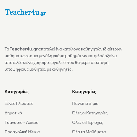
Το
Teacher4u.gr
αποτελεί ένα κατάλογο καθηγητών ιδιαίτερων
μαθημάτων σε μια μεγάλη γκάμα μαθημάτων και φιλοδοξεί να
αποτελέσει ένα χρήσιμο εργαλείο που θα φέρει σε επαφή
υποψήφιους μαθητές, με καθηγητές.
Κατηγορίες
Κατηγορίες
Ξένες Γλώσσες
Πανεπιστήμιο
Δημοτικό
Όλες οι Κατηγορίες
Γυμνάσιο - Λύκειο
Όλες οι Περιοχές
Προσχολική Ηλικία
Όλα τα Μαθήματα