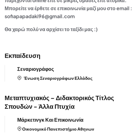
παρέχονται online είτε σε μικρές ομάδες είτε ατομικά.
Μπορείτε να έρθετε σε επικοινωνία μαζί μου στο email :
sofiapapadaki96@gmail.com
Θα χαρώ πολύ να αρχίσει το ταξίδι μας :)
Εκπαίδευση
Σεναριογράφος
Ένωση Σεναριογράφων Ελλάδος
Μεταπτυχιακός – Διδακτορικός Τίτλος
Σπουδών - Άλλα Πτυχία
Μάρκετινγκ Και Επικοινωνία
Οικονομικό Πανεπιστήμιο Αθηνων