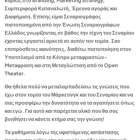
κυρίως στο Branding, Marketing Strategy,
Συμπεριφορά Καταναλωτή, Έρευνα αγ
οράς και
Διαφήμιση. Επίσης είμαι Σεναριογράφος
πιστοποιημένη από την Ένωση Σεναριογράφων
Ελλάδος γνωρίζοντας σε βάθος την τέχνη του Σεναρίου
έχοντας εργαστεί αρκετά σε αυτόν τον τομέα. Σαν
επιπρόσθετε
ς ικανότητες, διαθέτω πιστοποίηση στον
Υποτιτλισμό από το Κέντρο μεταφραστών-
Metaφραση και στη Μεταγλώττιση από το Open
Theater.
Θα ήθελα πολύ να μεταλαμπαδεύσω τις γνώσεις που
έχω στον τομέα του Μάρκετινγκ και του Σεναρίου και να
σας προσφέρω την δυνατότητα να τα αγαπήσετε όπως
και εγώ. Για αυτό και παρέχεται υλικό που θα σας
βοηθήσει να κάνετε κτήμα σας την γνώση!
Τα μαθήματα λόγω της υφιστάμενης κατάστασης