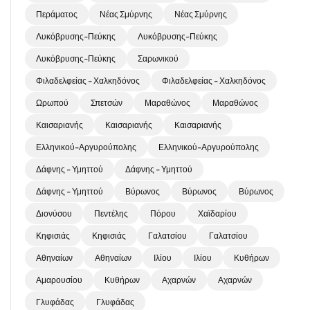
Περάματος
Νέας Σμύρνης
Νέας Σμύρνης
Λυκόβρυσης-Πεύκης
Λυκόβρυσης-Πεύκης
Λυκόβρυσης-Πεύκης
Σαρωνικού
Φιλαδελφείας - Χαλκηδόνος
Φιλαδελφείας - Χαλκηδόνος
Ωρωπού
Σπετσών
Μαραθώνος
Μαραθώνος
Καισαριανής
Καισαριανής
Καισαριανής
Ελληνικού-Αργυρούπολης
Ελληνικού-Αργυρούπολης
Δάφνης - Υμηττού
Δάφνης - Υμηττού
Δάφνης - Υμηττού
Βύρωνος
Βύρωνος
Βύρωνος
Διονύσου
Πεντέλης
Πόρου
Χαϊδαρίου
Κηφισιάς
Κηφισιάς
Γαλατσίου
Γαλατσίου
Αθηναίων
Αθηναίων
Ιλίου
Ιλίου
Κυθήρων
Αμαρουσίου
Κυθήρων
Αχαρνών
Αχαρνών
Γλυφάδας
Γλυφάδας