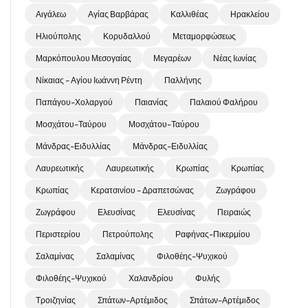
Αιγάλεω
Αγίας Βαρβάρας
Καλλιθέας
Ηρακλείου
Ηλιούπολης
Κορυδαλλού
Μεταμορφώσεως
Μαρκόπουλου Μεσογαίας
Μεγαρέων
Νέας Ιωνίας
Νίκαιας - Αγίου Ιωάννη Ρέντη
Παλλήνης
Παπάγου-Χολαργού
Παιανίας
Παλαιού Φαλήρου
Μοσχάτου-Ταύρου
Μοσχάτου-Ταύρου
Μάνδρας-Ειδυλλίας
Μάνδρας-Ειδυλλίας
Λαυρεωτικής
Λαυρεωτικής
Κρωπίας
Κρωπίας
Κρωπίας
Κερατσινίου - Δραπετσώνας
Ζωγράφου
Ζωγράφου
Ελευσίνας
Ελευσίνας
Πειραιώς
Περιστερίου
Πετρούπολης
Ραφήνας-Πικερμίου
Σαλαμίνας
Σαλαμίνας
Φιλοθέης-Ψυχικού
Φιλοθέης-Ψυχικού
Χαλανδρίου
Φυλής
Τροιζηνίας
Σπάτων-Αρτέμιδος
Σπάτων-Αρτέμιδος