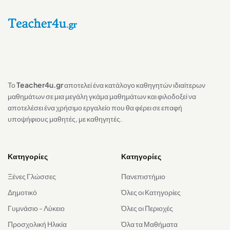
Το
Teacher4u.gr
αποτελεί ένα κατάλογο καθηγητών ιδιαίτερων
μαθημάτων σε μια μεγάλη γκάμα μαθημάτων και φιλοδοξεί να
αποτελέσει ένα χρήσιμο εργαλείο που θα φέρει σε επαφή
υποψήφιους μαθητές, με καθηγητές.
Κατηγορίες
Κατηγορίες
Ξένες Γλώσσες
Πανεπιστήμιο
Δημοτικό
Όλες οι Κατηγορίες
Γυμνάσιο - Λύκειο
Όλες οι Περιοχές
Προσχολική Ηλικία
Όλα τα Μαθήματα