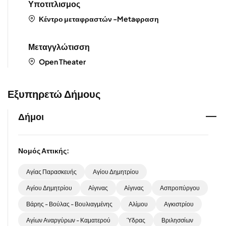
Υποτιτλισμος
Κέντρο μεταφραστών -Metaφραση
Μεταγγλώτισση
Open Theater
Εξυπηρετώ Δήμους
Δήμοι
Νομός Αττικής:
Αγίας Παρασκευής
Αγίου Δημητρίου
Αγίου Δημητρίου
Αίγινας
Αίγινας
Ασπροπύργου
Βάρης - Βούλας - Βουλιαγμένης
Αλίμου
Αγκιστρίου
Αγίων Αναργύρων - Καματερού
Ύδρας
Βριλησσίων