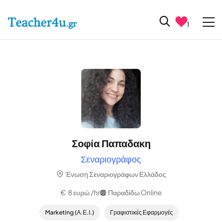
1
Σοφία Παπαδακη
Σεναριογράφος
Ένωση Σεναριογράφων Ελλάδος
€ 8 ευρώ /hr
Παραδίδω Online
Marketing (Α.Ε.Ι.)
Γραφιστικές Εφαρμογές