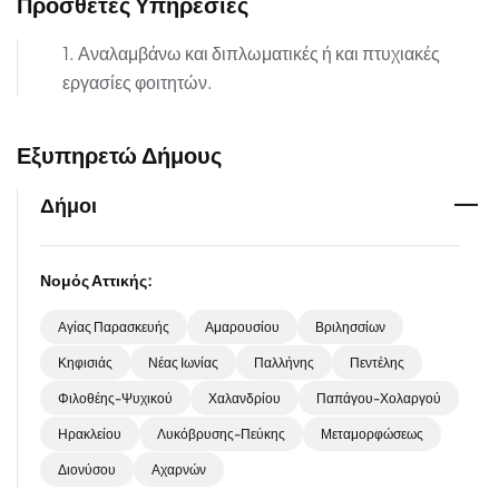
Πρόσθετες Υπηρεσίες
1. Αναλαμβάνω και διπλωματικές ή και πτυχιακές
εργασίες φοιτητών.
Εξυπηρετώ Δήμους
Δήμοι
Νομός Αττικής:
Αγίας Παρασκευής
Αμαρουσίου
Βριλησσίων
Κηφισιάς
Νέας Ιωνίας
Παλλήνης
Πεντέλης
Φιλοθέης-Ψυχικού
Χαλανδρίου
Παπάγου-Χολαργού
Ηρακλείου
Λυκόβρυσης-Πεύκης
Μεταμορφώσεως
Διονύσου
Αχαρνών