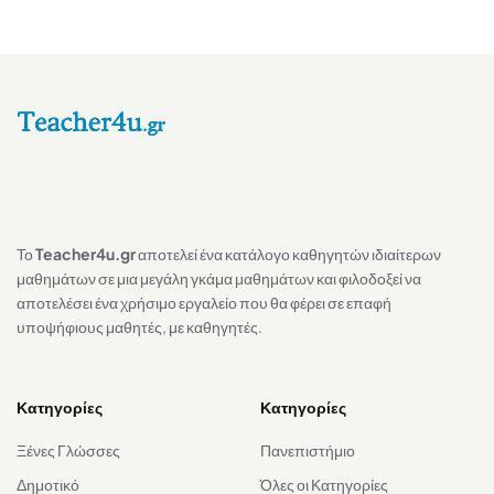
Το
Teacher4u.gr
αποτελεί ένα κατάλογο καθηγητών ιδιαίτερων
μαθημάτων σε μια μεγάλη γκάμα μαθημάτων και φιλοδοξεί να
αποτελέσει ένα χρήσιμο εργαλείο που θα φέρει σε επαφή
υποψήφιους μαθητές, με καθηγητές.
Κατηγορίες
Κατηγορίες
Ξένες Γλώσσες
Πανεπιστήμιο
Δημοτικό
Όλες οι Κατηγορίες