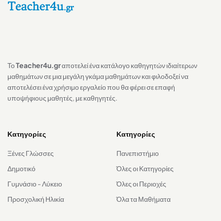
Το
Teacher4u.gr
αποτελεί ένα κατάλογο καθηγητών ιδιαίτερων
μαθημάτων σε μια μεγάλη γκάμα μαθημάτων και φιλοδοξεί να
αποτελέσει ένα χρήσιμο εργαλείο που θα φέρει σε επαφή
υποψήφιους μαθητές, με καθηγητές.
Κατηγορίες
Κατηγορίες
Ξένες Γλώσσες
Πανεπιστήμιο
Δημοτικό
Όλες οι Κατηγορίες
Γυμνάσιο - Λύκειο
Όλες οι Περιοχές
Προσχολική Ηλικία
Όλα τα Μαθήματα