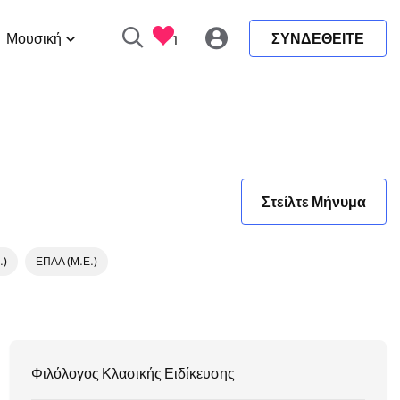
Μουσική
ΣΥΝΔΕΘΕΙΤΕ
1
Στείλτε Μήνυμα
.)
ΕΠΑΛ (Μ.Ε.)
Φιλόλογος Κλασικής Ειδίκευσης