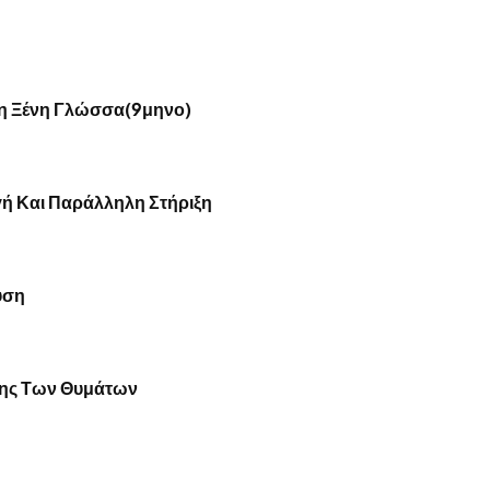
ρη Ξένη Γλώσσα(9μηνο)
γή Και Παράλληλη Στήριξη
υση
ισης Των Θυμάτων