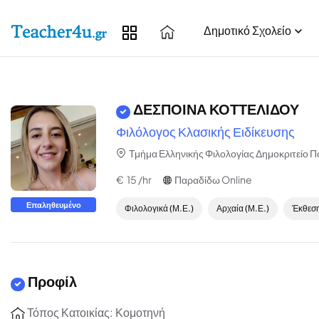
Δημοτικό Σχολείο
ΔΕΣΠΟΙΝΑ ΚΟΤΤΕΛΙΔΟΥ
Φιλόλογος Κλασικής Ειδίκευσης
Τμήμα Ελληνικής Φιλολογίας Δημοκριτείο 
€ 15 /hr
Παραδίδω Online
Επαληθευμένο
Φιλολογικά (Μ.Ε.)
Αρχαία (Μ.Ε.)
Έκθεση
Προφίλ
Τόπος Κατοικίας: Κομοτηνή