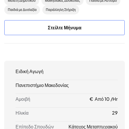
Μελέτη Δημοτικού
Μαθησιακές Δυσκολίες
Παιδιά με Αυτισμό
Παιδιά με Δυσλεξία
Παράλληλη Στήριξη
Στείλτε Μήνυμα
Ειδική Αγωγή
Πανεπιστήμιο Μακεδονίας
Αμοιβή
€ Από 10 /hr
Ηλικία
29
Επίπεδο Σπουδών
Κάτοχος Μεταπτυχιακού