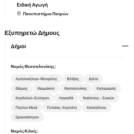
Ειδική Αγωγή
Πανεπιστήμιο Πατρών
Εξυπηρετώ Δήμους
Δήμοι
Νομός Θεσσαλονίκης:
Αμπελοκήπων-Μενεμένης
Βόλβης
Δέλτα
Θέρμης
Θερμαϊκού
Θεσσαλονίκης
Καλαμαριάς
Κορδελιού-Ευόσμου
Λαγκαδά
Νεάπολης - Συκεών
Παύλου Μελά
Πυλαίας-Χορτιάτη
Χαλκηδόνας
Ωραιοκάστρου
Νομός Κιλκίς: