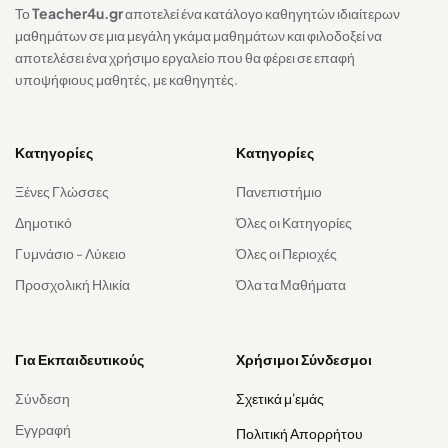
Το
Teacher4u.gr
αποτελεί ένα κατάλογο καθηγητών ιδιαίτερων
μαθημάτων σε μια μεγάλη γκάμα μαθημάτων και φιλοδοξεί να
αποτελέσει ένα χρήσιμο εργαλείο που θα φέρει σε επαφή
υποψήφιους μαθητές, με καθηγητές.
Κατηγορίες
Κατηγορίες
Ξένες Γλώσσες
Πανεπιστήμιο
Δημοτικό
Όλες οι Κατηγορίες
Γυμνάσιο - Λύκειο
Όλες οι Περιοχές
Προσχολική Ηλικία
Όλα τα Μαθήματα
Για Εκπαιδευτικούς
Χρήσιμοι Σύνδεσμοι
Σύνδεση
Σχετικά μ'εμάς
Εγγραφή
Πολιτική Απορρήτου