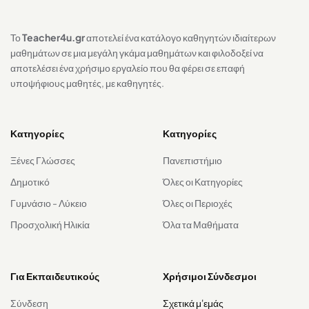
Το
Teacher4u.gr
αποτελεί ένα κατάλογο καθηγητών ιδιαίτερων
μαθημάτων σε μια μεγάλη γκάμα μαθημάτων και φιλοδοξεί να
αποτελέσει ένα χρήσιμο εργαλείο που θα φέρει σε επαφή
υποψήφιους μαθητές, με καθηγητές.
Κατηγορίες
Κατηγορίες
Ξένες Γλώσσες
Πανεπιστήμιο
Δημοτικό
Όλες οι Κατηγορίες
Γυμνάσιο - Λύκειο
Όλες οι Περιοχές
Προσχολική Ηλικία
Όλα τα Μαθήματα
Για Εκπαιδευτικούς
Χρήσιμοι Σύνδεσμοι
Σύνδεση
Σχετικά μ'εμάς