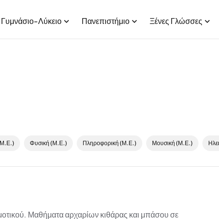
Γυμνάσιο-Λύκειο
Πανεπιστήμιο
Ξένες Γλώσσες
Μ.Ε.)
Φυσική (Μ.Ε.)
Πληροφορική (Μ.Ε.)
Μουσική (Μ.Ε.)
Ηλε
ημοτικού. Μαθήματα αρχαρίων κιθάρας και μπάσου σε